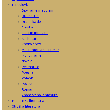
Leposlovje
Biografije in spomini
Dramatika
Dramska dela
Erotika
Eseji in intervjuji
Karikature
Kratka proza
Misli - aforizmi - humor
Monografije
Novele
Pesmarice
Poezija
Potopisi
Povesti
Romani
Znanstvena fantastika
Mladinska literatura
Otroška literatura