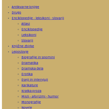
Antikvarne knjige
Drugo
Enciklopedije - leksikoni - slovarji
Atlasi
Enciklopedije
Leksikoni
Slovarji
Knjižne zbirke
Leposlovje
Biografije in spomini
Dramatika
Dramska dela
Erotika
Eseji in intervjuji
Karikature
Kratka proza
Misli - aforizmi - humor
Monografije
Novele