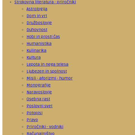
Strokovna literatura - priročniki
Astrologija
Dom in vrt
Družboslovje
Duhovnost
Hobi in prosti čas
Humanistika
Kulinarika
Kultura
Lepota in nega telesa
Ljubezen in spolnost
Misli - aforizmi - humor
Monografije
Naravoslovje
Osebna rast
Poslovni svet
Potopisi
Pravo
Priročniki - vodniki
Računalništvo