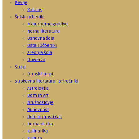
Revije
Katalog
Šolski učbeniki
Maturitetno gradivo
Notna literatura
Osnovna šola
Ostali učbeniki
Srednja šola
Univerza
Stripi
Otroški stripi
Strokovna literatura - priročniki
Astrologija
Dom in vrt
Družboslovje
Duhovnost
Hobi in prosti čas
Humanistika
Kulinarika
Kultura