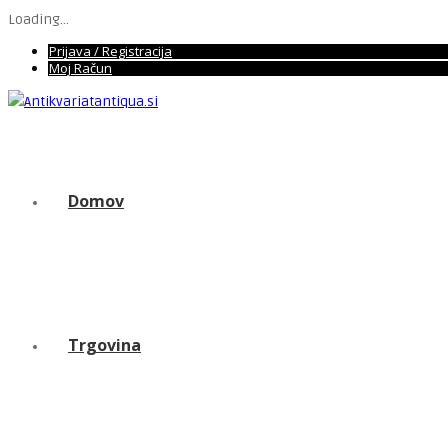
Loading...
Prijava / Registracija
Moj Račun
Domov
Trgovina