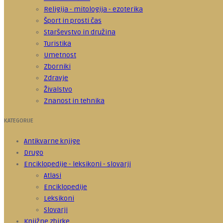
Religija - mitologija - ezoterika
Šport in prosti čas
Starševstvo in družina
Turistika
Umetnost
Zborniki
Zdravje
Živalstvo
Znanost in tehnika
KATEGORIJE
Antikvarne knjige
Drugo
Enciklopedije - leksikoni - slovarji
Atlasi
Enciklopedije
Leksikoni
Slovarji
Knjižne zbirke