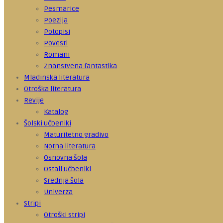
Pesmarice
Poezija
Potopisi
Povesti
Romani
Znanstvena fantastika
Mladinska literatura
Otroška literatura
Revije
Katalog
Šolski učbeniki
Maturitetno gradivo
Notna literatura
Osnovna šola
Ostali učbeniki
Srednja šola
Univerza
Stripi
Otroški stripi