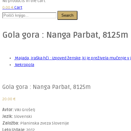
No products in the cart.
0.00
€
Cart
Search
Gola gora : Nanga Parbat, 8125m
Majada, iraška hči : izpoved ženske, ki je preživela mučenje
Nekropola
Gola gora : Nanga Parbat, 8125m
20.00
€
Avtor:
Viki Grošelj
Jezik:
Slovenski
Založba:
Planinska zveza Slovenije
Leto izdaje:
2012