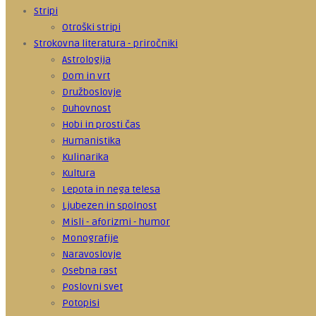
Stripi
Otroški stripi
Strokovna literatura - priročniki
Astrologija
Dom in vrt
Družboslovje
Duhovnost
Hobi in prosti čas
Humanistika
Kulinarika
Kultura
Lepota in nega telesa
Ljubezen in spolnost
Misli - aforizmi - humor
Monografije
Naravoslovje
Osebna rast
Poslovni svet
Potopisi