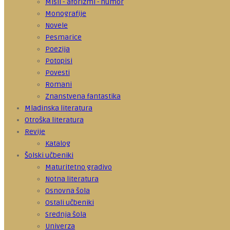
Misli - aforizmi - humor
Monografije
Novele
Pesmarice
Poezija
Potopisi
Povesti
Romani
Znanstvena fantastika
Mladinska literatura
Otroška literatura
Revije
Katalog
Šolski učbeniki
Maturitetno gradivo
Notna literatura
Osnovna šola
Ostali učbeniki
Srednja šola
Univerza