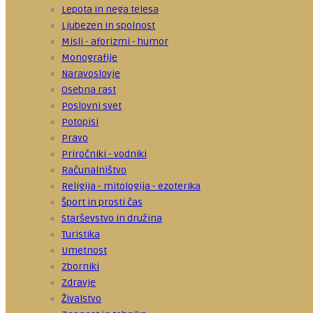
Lepota in nega telesa
Ljubezen in spolnost
Misli - aforizmi - humor
Monografije
Naravoslovje
Osebna rast
Poslovni svet
Potopisi
Pravo
Priročniki - vodniki
Računalništvo
Religija - mitologija - ezoterika
Šport in prosti čas
Starševstvo in družina
Turistika
Umetnost
Zborniki
Zdravje
Živalstvo