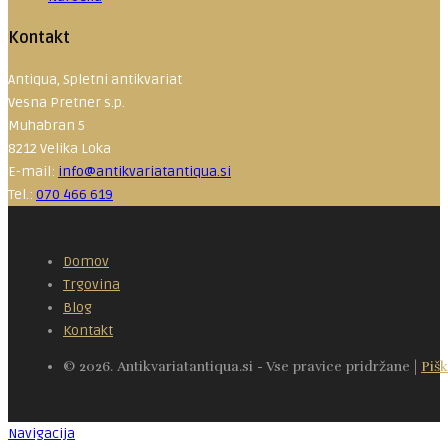
Kontakt
Antiqua, Spletni antikvariat
Vesna Pretner s.p.
Muhabran 5
8212 Velika Loka
E-mail:
info@antikvariatantiqua.si
Tel.:
070 466 619
Domov
Trgovina
Blog
Kontakt
© 2026. Antikvariatantiqua.si - Vse pravice pridržane |
Pišk
Navigacija