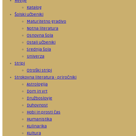
Revije
Katalog
Šolski učbeniki
Maturitetno gradivo
Notna literatura
Osnovna šola
Ostali učbeniki
Srednja šola
Univerza
Stripi
Otroški stripi
Strokovna literatura - priročniki
Astrologija
Dom in vrt
Družboslovje
Duhovnost
Hobi in prosti čas
Humanistika
Kulinarika
Kultura