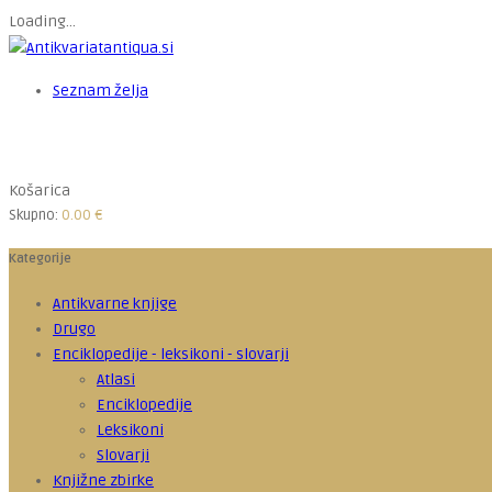
Loading...
Seznam želja
Košarica
Skupno:
0.00
€
Kategorije
Antikvarne knjige
Drugo
Enciklopedije - leksikoni - slovarji
Atlasi
Enciklopedije
Leksikoni
Slovarji
Knjižne zbirke