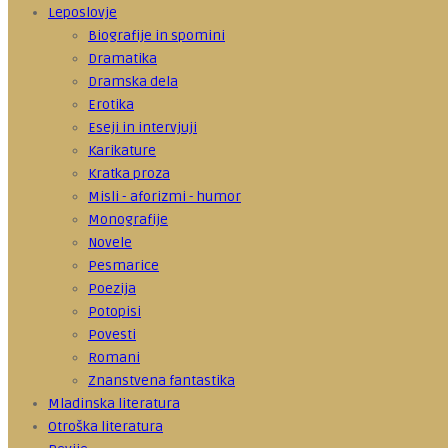
Leposlovje
Biografije in spomini
Dramatika
Dramska dela
Erotika
Eseji in intervjuji
Karikature
Kratka proza
Misli - aforizmi - humor
Monografije
Novele
Pesmarice
Poezija
Potopisi
Povesti
Romani
Znanstvena fantastika
Mladinska literatura
Otroška literatura