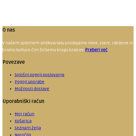
5.00
€
Dodaj v ko
O nas
V našem spletnem antikvariatu prodajamo nove, stare, rabljene in red
bralno kulturo čim širšemu krogu bralcev.
Preberi več
Povezave
Splošni pogoji poslovanja
Pogoji uporabe
Možnosti dostave
Uporabniški račun
Moj račun
Košarica
Seznam želja
Naročila