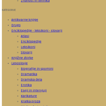
Znanost in tehnika
KATEGORIJE
Antikvarne knjige
Drugo
Enciklopedije - leksikoni - slovarji
Atlasi
Enciklopedije
Leksikoni
Slovarji
Knjižne zbirke
Leposlovje
Biografije in spomini
Dramatika
Dramska dela
Erotika
Eseji in intervjuji
Karikature
Kratka proza