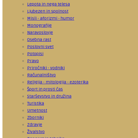
Lepota in nega telesa
Ljubezen in spolnost
Misli - aforizmi - humor
Monografije
Naravoslovje
Osebna rast
Poslovni svet
Potopisi
Pravo
Priročniki - vodniki
Računalništvo
Religija - mitologija - ezoterika
Šport in prosti čas
Starševstvo in družina
Turistika
Umetnost
Zborniki
Zdravje
Živalstvo