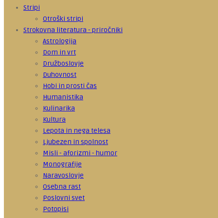
Stripi
Otroški stripi
Strokovna literatura - priročniki
Astrologija
Dom in vrt
Družboslovje
Duhovnost
Hobi in prosti čas
Humanistika
Kulinarika
Kultura
Lepota in nega telesa
Ljubezen in spolnost
Misli - aforizmi - humor
Monografije
Naravoslovje
Osebna rast
Poslovni svet
Potopisi