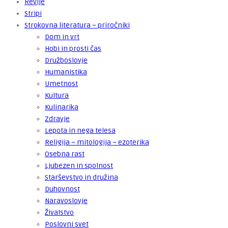
Revije
Stripi
Strokovna literatura – priročniki
Dom in vrt
Hobi in prosti čas
Družboslovje
Humanistika
Umetnost
Kultura
Kulinarika
Zdravje
Lepota in nega telesa
Religija – mitologija – ezoterika
Osebna rast
Ljubezen in spolnost
Starševstvo in družina
Duhovnost
Naravoslovje
Živalstvo
Poslovni svet