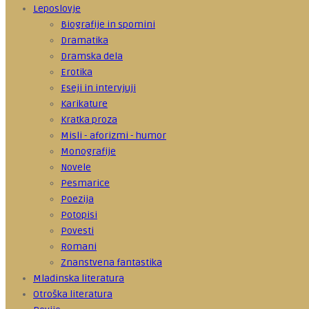
Leposlovje
Biografije in spomini
Dramatika
Dramska dela
Erotika
Eseji in intervjuji
Karikature
Kratka proza
Misli - aforizmi - humor
Monografije
Novele
Pesmarice
Poezija
Potopisi
Povesti
Romani
Znanstvena fantastika
Mladinska literatura
Otroška literatura