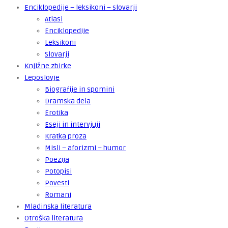
Enciklopedije – leksikoni – slovarji
Atlasi
Enciklopedije
Leksikoni
Slovarji
Knjižne zbirke
Leposlovje
Biografije in spomini
Dramska dela
Erotika
Eseji in intervjuji
Kratka proza
Misli – aforizmi – humor
Poezija
Potopisi
Povesti
Romani
Mladinska literatura
Otroška literatura