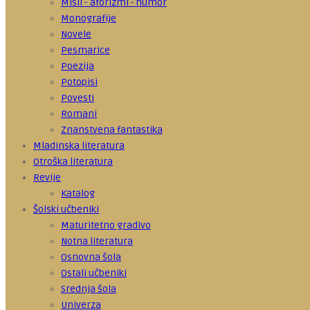
Misli - aforizmi - humor
Monografije
Novele
Pesmarice
Poezija
Potopisi
Povesti
Romani
Znanstvena fantastika
Mladinska literatura
Otroška literatura
Revije
Katalog
Šolski učbeniki
Maturitetno gradivo
Notna literatura
Osnovna šola
Ostali učbeniki
Srednja šola
Univerza