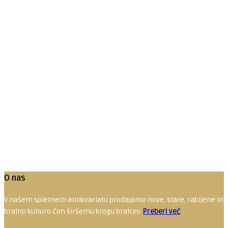
Predogled
Ledosned
9.00
€
Dodaj v košarico
O nas
V našem spletnem antikvariatu prodajamo nove, stare, rabljene in red
bralno kulturo čim širšemu krogu bralcev.
Preberi več