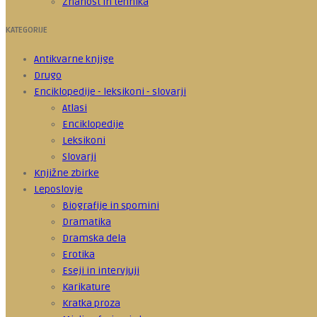
Znanost in tehnika
KATEGORIJE
Antikvarne knjige
Drugo
Enciklopedije - leksikoni - slovarji
Atlasi
Enciklopedije
Leksikoni
Slovarji
Knjižne zbirke
Leposlovje
Biografije in spomini
Dramatika
Dramska dela
Erotika
Eseji in intervjuji
Karikature
Kratka proza