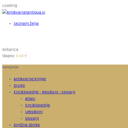
Loading...
Seznam želja
Košarica
Skupno:
0.00
€
Kategorije
Antikvarne knjige
Drugo
Enciklopedije - leksikoni - slovarji
Atlasi
Enciklopedije
Leksikoni
Slovarji
Knjižne zbirke