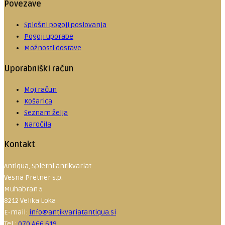
Povezave
Splošni pogoji poslovanja
Pogoji uporabe
Možnosti dostave
Uporabniški račun
Moj račun
Košarica
Seznam želja
Naročila
Kontakt
Antiqua, Spletni antikvariat
Vesna Pretner s.p.
Muhabran 5
8212 Velika Loka
E-mail:
info@antikvariatantiqua.si
Tel.:
070 466 619