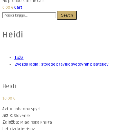
No products in the cart.
0.00
€
Cart
Search
Heidi
Luža
Zvezda ladja : stoletje pravljic svetovnih pisateljev
Heidi
10.00
€
Avtor:
Johanna Spyri
Jezik:
Slovenski
Založba:
Mladinska knjiga
Leto izdaje:
1982