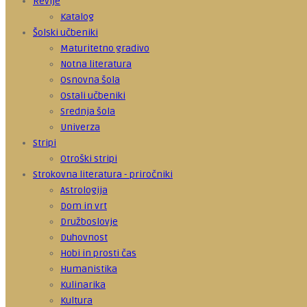
Revije
Katalog
Šolski učbeniki
Maturitetno gradivo
Notna literatura
Osnovna šola
Ostali učbeniki
Srednja šola
Univerza
Stripi
Otroški stripi
Strokovna literatura - priročniki
Astrologija
Dom in vrt
Družboslovje
Duhovnost
Hobi in prosti čas
Humanistika
Kulinarika
Kultura