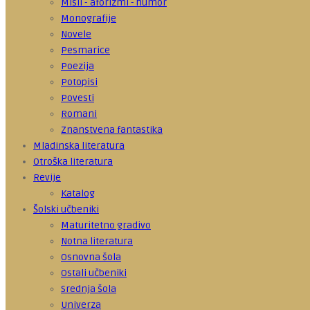
Misli - aforizmi - humor
Monografije
Novele
Pesmarice
Poezija
Potopisi
Povesti
Romani
Znanstvena fantastika
Mladinska literatura
Otroška literatura
Revije
Katalog
Šolski učbeniki
Maturitetno gradivo
Notna literatura
Osnovna šola
Ostali učbeniki
Srednja šola
Univerza