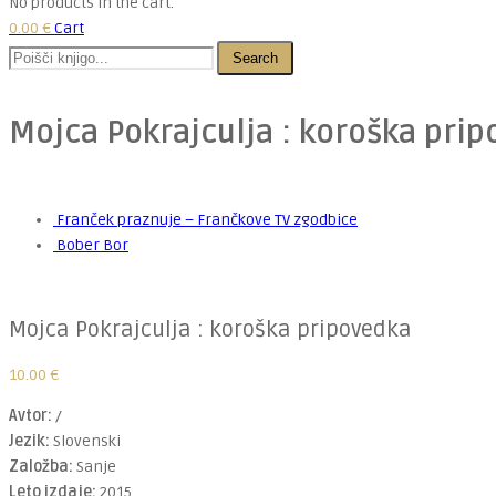
No products in the cart.
0.00
€
Cart
Search
Mojca Pokrajculja : koroška pri
Franček praznuje – Frančkove TV zgodbice
Bober Bor
Mojca Pokrajculja : koroška pripovedka
10.00
€
Avtor:
/
Jezik:
Slovenski
Založba:
Sanje
Leto izdaje:
2015