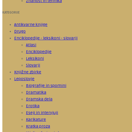
Znanost in tehnika
KATEGORIJE
Antikvarne knjige
Drugo
Enciklopedije - leksikoni - slovarji
Atlasi
Enciklopedije
Leksikoni
Slovarji
Knjižne zbirke
Leposlovje
Biografije in spomini
Dramatika
Dramska dela
Erotika
Eseji in intervjuji
Karikature
Kratka proza