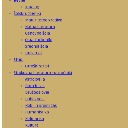
Revije
Katalog
Šolski učbeniki
Maturitetno gradivo
Notna literatura
Osnovna šola
Ostali učbeniki
Srednja šola
Univerza
Stripi
Otroški stripi
Strokovna literatura - priročniki
Astrologija
Dom in vrt
Družboslovje
Duhovnost
Hobi in prosti čas
Humanistika
Kulinarika
Kultura