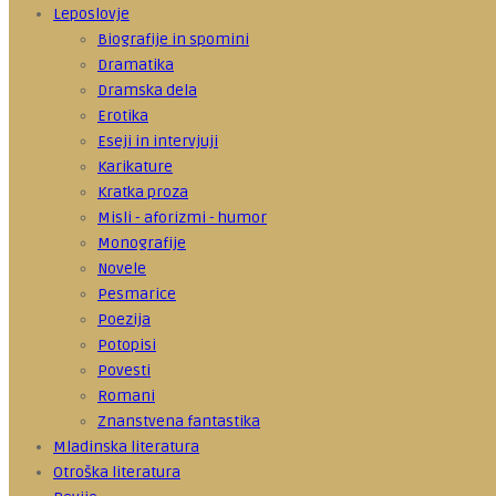
Leposlovje
Biografije in spomini
Dramatika
Dramska dela
Erotika
Eseji in intervjuji
Karikature
Kratka proza
Misli - aforizmi - humor
Monografije
Novele
Pesmarice
Poezija
Potopisi
Povesti
Romani
Znanstvena fantastika
Mladinska literatura
Otroška literatura