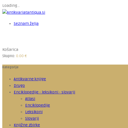
Loading...
Seznam želja
Košarica
Skupno:
0.00
€
Kategorije
Antikvarne knjige
Drugo
Enciklopedije - leksikoni - slovarji
Atlasi
Enciklopedije
Leksikoni
Slovarji
Knjižne zbirke