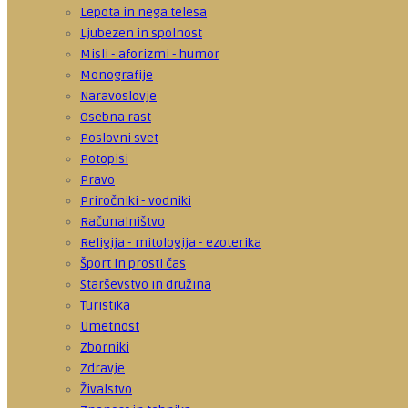
Lepota in nega telesa
Ljubezen in spolnost
Misli - aforizmi - humor
Monografije
Naravoslovje
Osebna rast
Poslovni svet
Potopisi
Pravo
Priročniki - vodniki
Računalništvo
Religija - mitologija - ezoterika
Šport in prosti čas
Starševstvo in družina
Turistika
Umetnost
Zborniki
Zdravje
Živalstvo