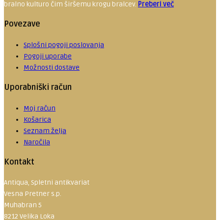
bralno kulturo čim širšemu krogu bralcev.
Preberi več
Povezave
Splošni pogoji poslovanja
Pogoji uporabe
Možnosti dostave
Uporabniški račun
Moj račun
Košarica
Seznam želja
Naročila
Kontakt
Antiqua, Spletni antikvariat
Vesna Pretner s.p.
Muhabran 5
8212 Velika Loka