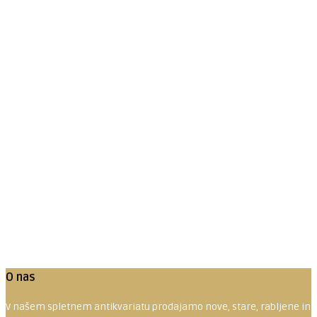
Dodaj v košarico
Predogled
Tin in Fortuna – živalska avantura
10.00
€
Dodaj v košarico
O nas
V našem spletnem antikvariatu prodajamo nove, stare, rabljene in red