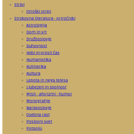
Stripi
Otroški stripi
Strokovna literatura - priročniki
Astrologija
Dom in vrt
Družboslovje
Duhovnost
Hobi in prosti čas
Humanistika
Kulinarika
Kultura
Lepota in nega telesa
Ljubezen in spolnost
Misli - aforizmi - humor
Monografije
Naravoslovje
Osebna rast
Poslovni svet
Potopisi