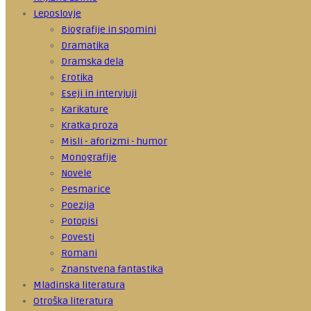
Leposlovje
Biografije in spomini
Dramatika
Dramska dela
Erotika
Eseji in intervjuji
Karikature
Kratka proza
Misli - aforizmi - humor
Monografije
Novele
Pesmarice
Poezija
Potopisi
Povesti
Romani
Znanstvena fantastika
Mladinska literatura
Otroška literatura