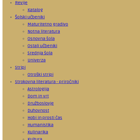
Revije
Katalog
Šolski učbeniki
Maturitetno gradivo
Notna literatura
Osnovna šola
Ostali učbeniki
Srednja šola
Univerza
Stripi
Otroški stripi
Strokovna literatura - priročniki
Astrologija
Dom in vrt
Družboslovje
Duhovnost
Hobi in prosti čas
Humanistika
Kulinarika
Kultura