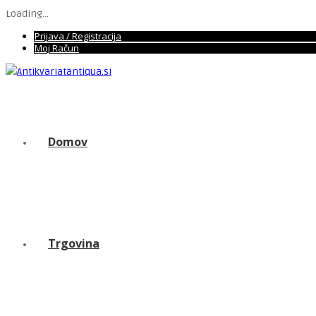
Loading...
Prijava / Registracija
Moj Račun
Domov
Trgovina