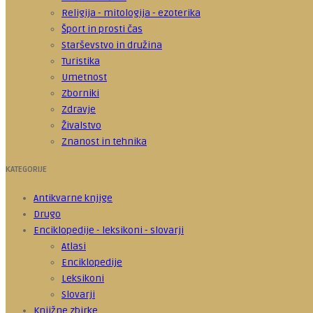
Religija - mitologija - ezoterika
Šport in prosti čas
Starševstvo in družina
Turistika
Umetnost
Zborniki
Zdravje
Živalstvo
Znanost in tehnika
KATEGORIJE
Antikvarne knjige
Drugo
Enciklopedije - leksikoni - slovarji
Atlasi
Enciklopedije
Leksikoni
Slovarji
Knjižne zbirke