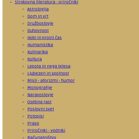
Strokovna literatura - priročniki
Astrologija
Dom in vrt
Družboslovje
Duhovnost
Hobi in prosti čas
Humanistika
Kulinarika
Kultura
Lepota in nega telesa
Ljubezen in spolnost
Misli - aforizmi - humor
Monografije
Naravoslovje
Osebna rast
Poslovni svet
Potopisi
Pravo
Priročniki - vodniki
Računalništvo