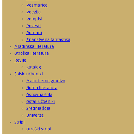
Pesmarice
Poezija
Potopisi
Povesti
Romani
Znanstvena fantastika
Mladinska literatura
Otroška literatura
Revije
Katalog
Šolski učbeniki
Maturitetno gradivo
Notna literatura
Osnovna šola
Ostali učbeniki
Srednja šola
Univerza
Stripi
Otroški stripi