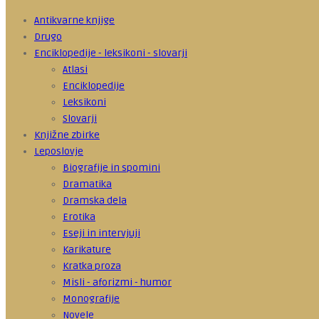
Antikvarne knjige
Drugo
Enciklopedije - leksikoni - slovarji
Atlasi
Enciklopedije
Leksikoni
Slovarji
Knjižne zbirke
Leposlovje
Biografije in spomini
Dramatika
Dramska dela
Erotika
Eseji in intervjuji
Karikature
Kratka proza
Misli - aforizmi - humor
Monografije
Novele