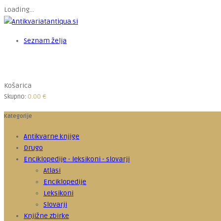
Loading...
Seznam želja
Košarica
Skupno:
0.00
€
Kategorije
Antikvarne knjige
Drugo
Enciklopedije - leksikoni - slovarji
Atlasi
Enciklopedije
Leksikoni
Slovarji
Knjižne zbirke