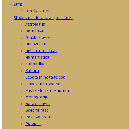
Stripi
Otroški stripi
Strokovna literatura - priročniki
Astrologija
Dom in vrt
Družboslovje
Duhovnost
Hobi in prosti čas
Humanistika
Kulinarika
Kultura
Lepota in nega telesa
Ljubezen in spolnost
Misli - aforizmi - humor
Monografije
Naravoslovje
Osebna rast
Poslovni svet
Potopisi