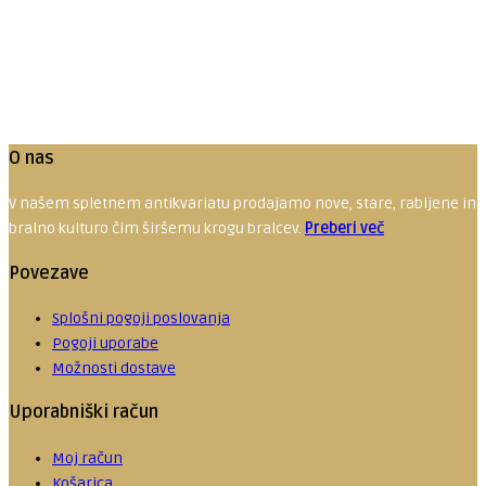
Matematika za računovodje in finančnike
10.00
€
Dodaj v košarico
O nas
V našem spletnem antikvariatu prodajamo nove, stare, rabljene in red
bralno kulturo čim širšemu krogu bralcev.
Preberi več
Povezave
Splošni pogoji poslovanja
Pogoji uporabe
Možnosti dostave
Uporabniški račun
Moj račun
Košarica