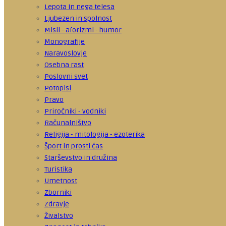
Lepota in nega telesa
Ljubezen in spolnost
Misli - aforizmi - humor
Monografije
Naravoslovje
Osebna rast
Poslovni svet
Potopisi
Pravo
Priročniki - vodniki
Računalništvo
Religija - mitologija - ezoterika
Šport in prosti čas
Starševstvo in družina
Turistika
Umetnost
Zborniki
Zdravje
Živalstvo