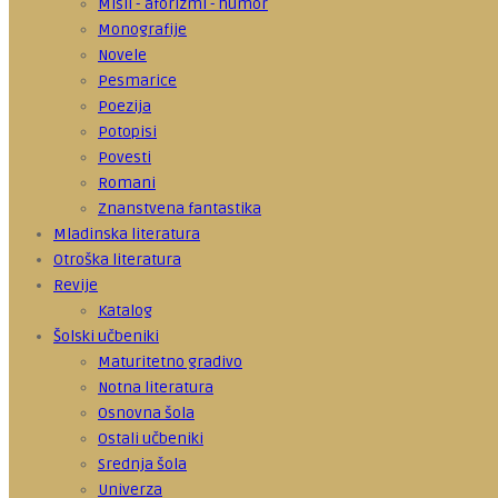
Misli - aforizmi - humor
Monografije
Novele
Pesmarice
Poezija
Potopisi
Povesti
Romani
Znanstvena fantastika
Mladinska literatura
Otroška literatura
Revije
Katalog
Šolski učbeniki
Maturitetno gradivo
Notna literatura
Osnovna šola
Ostali učbeniki
Srednja šola
Univerza