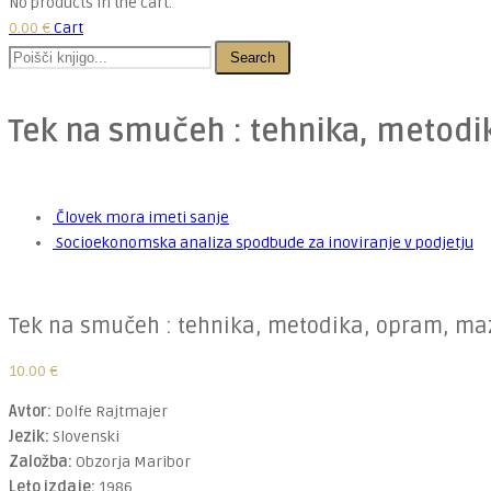
No products in the cart.
0.00
€
Cart
Search
Tek na smučeh : tehnika, metod
Človek mora imeti sanje
Socioekonomska analiza spodbude za inoviranje v podjetju
Tek na smučeh : tehnika, metodika, opram, ma
10.00
€
Avtor:
Dolfe Rajtmajer
Jezik:
Slovenski
Založba:
Obzorja Maribor
Leto izdaje:
1986