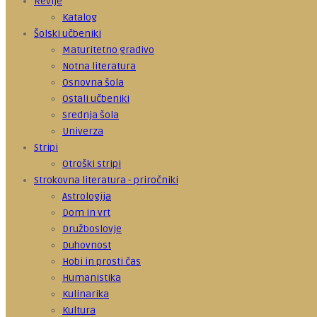
Revije
Katalog
Šolski učbeniki
Maturitetno gradivo
Notna literatura
Osnovna šola
Ostali učbeniki
Srednja šola
Univerza
Stripi
Otroški stripi
Strokovna literatura - priročniki
Astrologija
Dom in vrt
Družboslovje
Duhovnost
Hobi in prosti čas
Humanistika
Kulinarika
Kultura