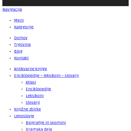
Navigacija
Meni
Kategorije
Domov
Trgovina
Blog
Kontakt
Antikvarne knjige
Enciklopedije – leksikoni – slovarji
Atlasi
Enciklopedije
Leksikoni
Slovarji
Knjižne zbirke
Leposlovje
Biografije in spomini
Dramska dela