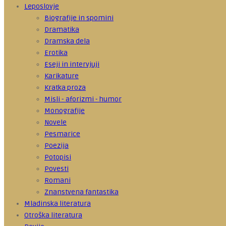
Leposlovje
Biografije in spomini
Dramatika
Dramska dela
Erotika
Eseji in intervjuji
Karikature
Kratka proza
Misli - aforizmi - humor
Monografije
Novele
Pesmarice
Poezija
Potopisi
Povesti
Romani
Znanstvena fantastika
Mladinska literatura
Otroška literatura