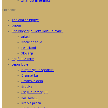
Znanost in tehnika
KATEGORIJE
Antikvarne knjige
Drugo
Enciklopedije - leksikoni - slovarji
Atlasi
Enciklopedije
Leksikoni
Slovarji
Knjižne zbirke
Leposlovje
Biografije in spomini
Dramatika
Dramska dela
Erotika
Eseji in intervjuji
Karikature
Kratka proza