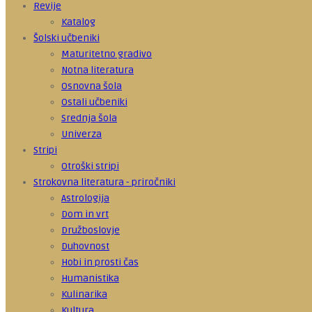
Revije
Katalog
Šolski učbeniki
Maturitetno gradivo
Notna literatura
Osnovna šola
Ostali učbeniki
Srednja šola
Univerza
Stripi
Otroški stripi
Strokovna literatura - priročniki
Astrologija
Dom in vrt
Družboslovje
Duhovnost
Hobi in prosti čas
Humanistika
Kulinarika
Kultura