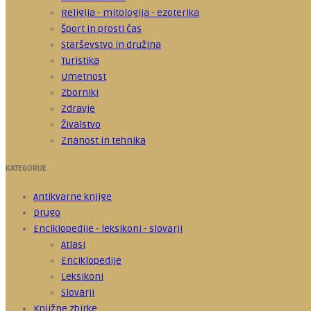
Religija - mitologija - ezoterika
Šport in prosti čas
Starševstvo in družina
Turistika
Umetnost
Zborniki
Zdravje
Živalstvo
Znanost in tehnika
KATEGORIJE
Antikvarne knjige
Drugo
Enciklopedije - leksikoni - slovarji
Atlasi
Enciklopedije
Leksikoni
Slovarji
Knjižne zbirke