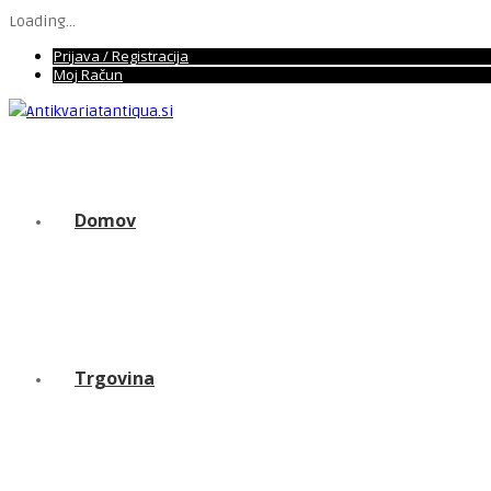
Loading...
Prijava / Registracija
Moj Račun
Domov
Trgovina