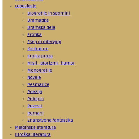
Leposlovje
Biografije in spomini
Dramatika
Dramska dela
Erotika
Eseji in intervjuji
Karikature
Kratka proza
Misli - aforizmi - humor
Monografije
Novele
Pesmarice
Poezija
Potopisi
Povesti
Romani
Znanstvena fantastika
Mladinska literatura
Otroška literatura