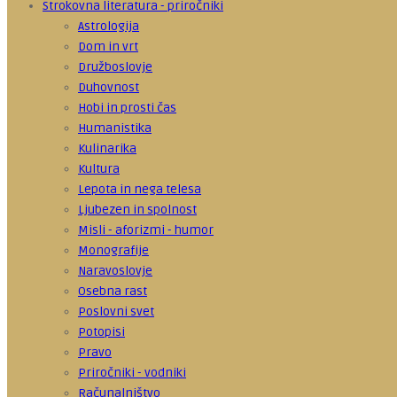
Strokovna literatura - priročniki
Astrologija
Dom in vrt
Družboslovje
Duhovnost
Hobi in prosti čas
Humanistika
Kulinarika
Kultura
Lepota in nega telesa
Ljubezen in spolnost
Misli - aforizmi - humor
Monografije
Naravoslovje
Osebna rast
Poslovni svet
Potopisi
Pravo
Priročniki - vodniki
Računalništvo