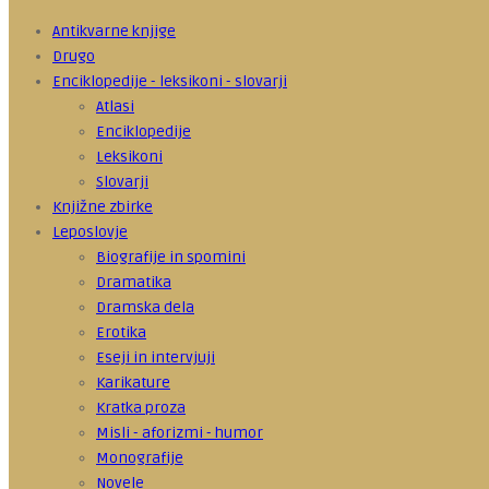
Antikvarne knjige
Drugo
Enciklopedije - leksikoni - slovarji
Atlasi
Enciklopedije
Leksikoni
Slovarji
Knjižne zbirke
Leposlovje
Biografije in spomini
Dramatika
Dramska dela
Erotika
Eseji in intervjuji
Karikature
Kratka proza
Misli - aforizmi - humor
Monografije
Novele