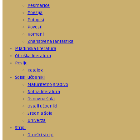
Pesmarice
Poezija
Potopisi
Povesti
Romani
Znanstvena fantastika
Mladinska literatura
Otroška literatura
Revije
Katalog
Šolski učbeniki
Maturitetno gradivo
Notna literatura
Osnovna šola
Ostali učbeniki
Srednja šola
Univerza
Stripi
Otroški stripi