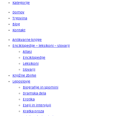
Kategorije
Domov
Trgovina
Blog
Kontakt
Antikvarne knjige
Enciklopedije – leksikoni – slovarji
Atlasi
Enciklopedije
Leksikoni
Slovarji
Knjižne zbirke
Leposlovje
Biografije in spomini
Dramska dela
Erotika
Eseji in intervjuji
Kratka proza