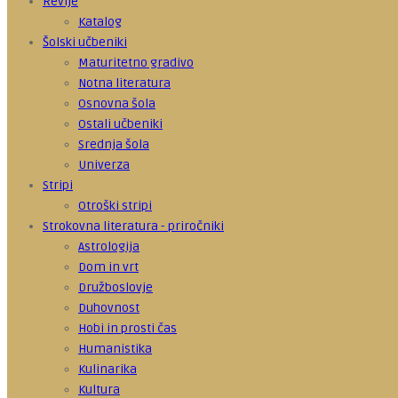
Revije
Katalog
Šolski učbeniki
Maturitetno gradivo
Notna literatura
Osnovna šola
Ostali učbeniki
Srednja šola
Univerza
Stripi
Otroški stripi
Strokovna literatura - priročniki
Astrologija
Dom in vrt
Družboslovje
Duhovnost
Hobi in prosti čas
Humanistika
Kulinarika
Kultura