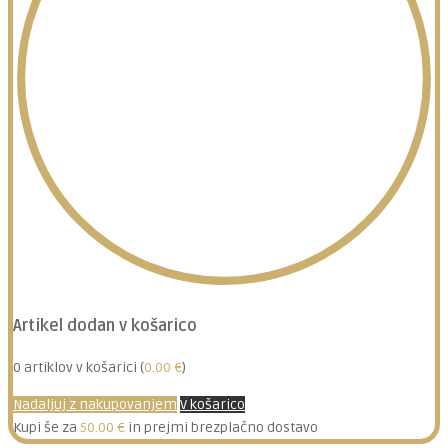
Artikel dodan v košarico
0
artiklov v košarici (
0.00
€
)
Nadaljuj z nakupovanjem
V košarico
Kupi še za
50.00
€
in prejmi brezplačno dostavo