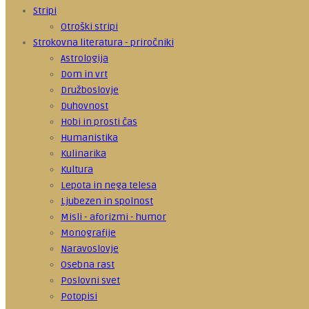
Stripi
Otroški stripi
Strokovna literatura - priročniki
Astrologija
Dom in vrt
Družboslovje
Duhovnost
Hobi in prosti čas
Humanistika
Kulinarika
Kultura
Lepota in nega telesa
Ljubezen in spolnost
Misli - aforizmi - humor
Monografije
Naravoslovje
Osebna rast
Poslovni svet
Potopisi