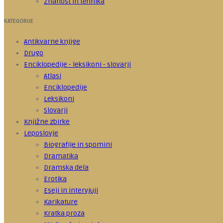
Znanost in tehnika
KATEGORIJE
Antikvarne knjige
Drugo
Enciklopedije - leksikoni - slovarji
Atlasi
Enciklopedije
Leksikoni
Slovarji
Knjižne zbirke
Leposlovje
Biografije in spomini
Dramatika
Dramska dela
Erotika
Eseji in intervjuji
Karikature
Kratka proza