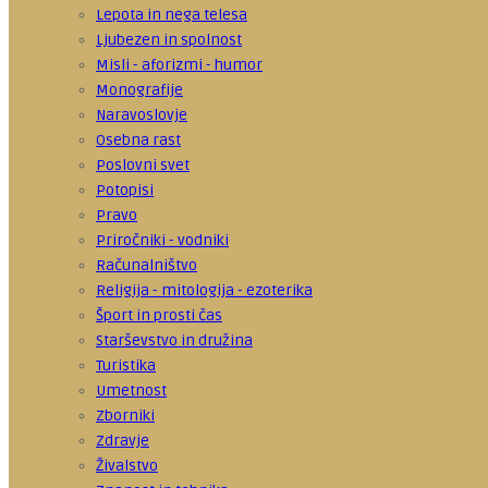
Lepota in nega telesa
Ljubezen in spolnost
Misli - aforizmi - humor
Monografije
Naravoslovje
Osebna rast
Poslovni svet
Potopisi
Pravo
Priročniki - vodniki
Računalništvo
Religija - mitologija - ezoterika
Šport in prosti čas
Starševstvo in družina
Turistika
Umetnost
Zborniki
Zdravje
Živalstvo