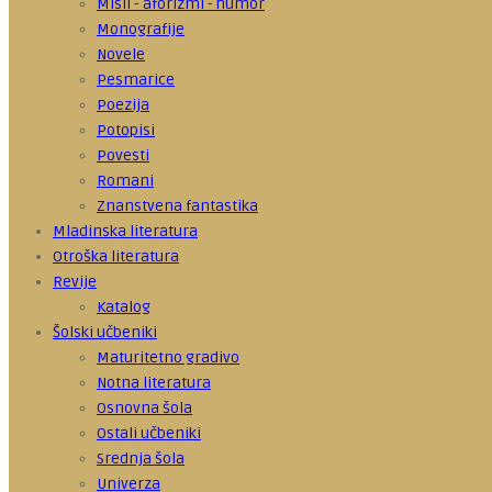
Misli - aforizmi - humor
Monografije
Novele
Pesmarice
Poezija
Potopisi
Povesti
Romani
Znanstvena fantastika
Mladinska literatura
Otroška literatura
Revije
Katalog
Šolski učbeniki
Maturitetno gradivo
Notna literatura
Osnovna šola
Ostali učbeniki
Srednja šola
Univerza