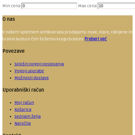
Min cena
Max cena
O nas
V našem spletnem antikvariatu prodajamo nove, stare, rabljene in red
bralno kulturo čim širšemu krogu bralcev.
Preberi več
Povezave
Splošni pogoji poslovanja
Pogoji uporabe
Možnosti dostave
Uporabniški račun
Moj račun
Košarica
Seznam želja
Naročila