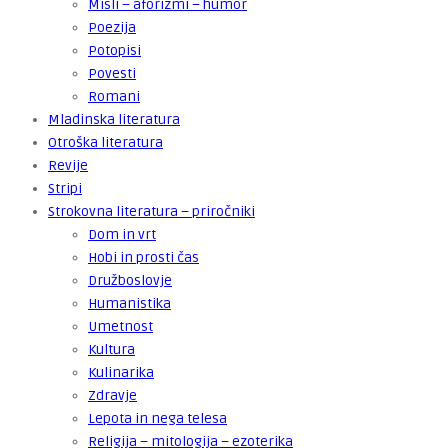
Misli – aforizmi – humor
Poezija
Potopisi
Povesti
Romani
Mladinska literatura
Otroška literatura
Revije
Stripi
Strokovna literatura – priročniki
Dom in vrt
Hobi in prosti čas
Družboslovje
Humanistika
Umetnost
Kultura
Kulinarika
Zdravje
Lepota in nega telesa
Religija – mitologija – ezoterika