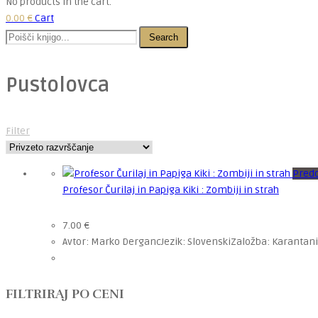
No products in the cart.
0.00
€
Cart
Search
Pustolovca
Filter
Pred
Profesor Čurilaj in Papiga Kiki : Zombiji in strah
7.00
€
Avtor: Marko DergancJezik: SlovenskiZaložba: Karantanij
FILTRIRAJ PO CENI