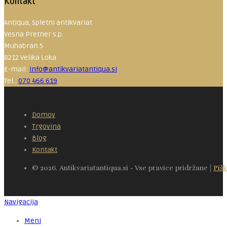
Kontakt
Antiqua, Spletni antikvariat
Vesna Pretner s.p.
Muhabran 5
8212 Velika Loka
E-mail:
info@antikvariatantiqua.si
Tel.:
070 466 619
Domov
Trgovina
Blog
Kontakt
© 2026. Antikvariatantiqua.si - Vse pravice pridržane |
Pišk
Navigacija
Meni