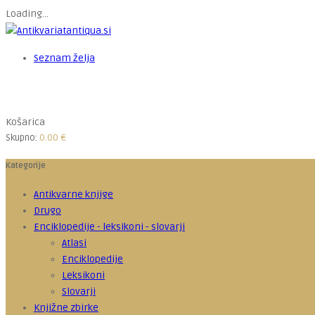
Loading...
Seznam želja
Košarica
Skupno:
0.00
€
Kategorije
Antikvarne knjige
Drugo
Enciklopedije - leksikoni - slovarji
Atlasi
Enciklopedije
Leksikoni
Slovarji
Knjižne zbirke