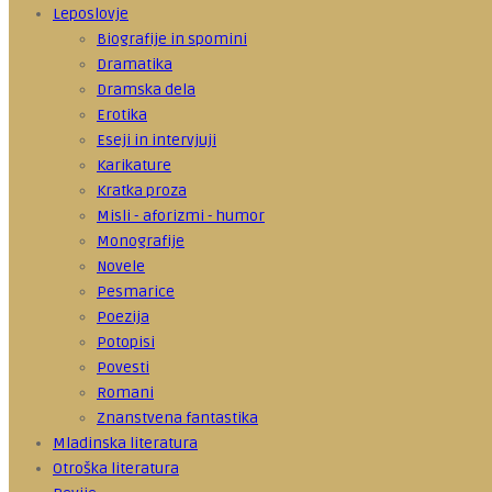
Leposlovje
Biografije in spomini
Dramatika
Dramska dela
Erotika
Eseji in intervjuji
Karikature
Kratka proza
Misli - aforizmi - humor
Monografije
Novele
Pesmarice
Poezija
Potopisi
Povesti
Romani
Znanstvena fantastika
Mladinska literatura
Otroška literatura